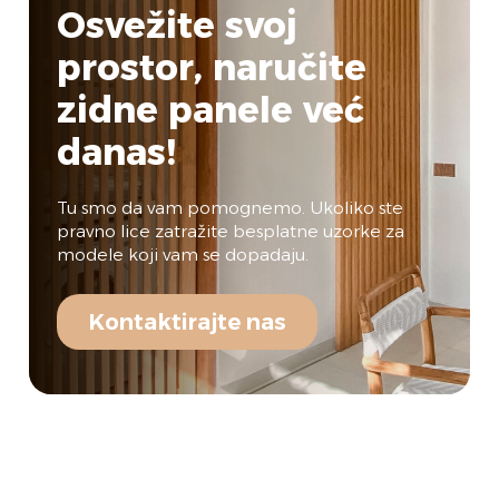
Osvežite svoj
prostor,
naručite
zidne panele već
danas!
Tu smo da vam pomognemo. Ukoliko ste
pravno lice zatražite besplatne uzorke za
modele koji vam se dopadaju.
Kontaktirajte nas